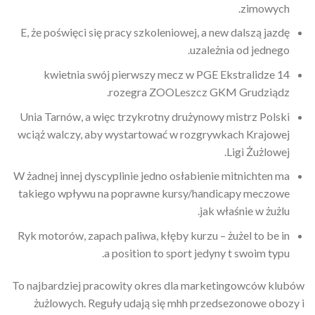
zimowych.
E, że poświęci się pracy szkoleniowej, a new dalszą jazdę
uzależnia od jednego.
14 kwietnia swój pierwszy mecz w PGE Ekstralidze
rozegra ZOOLeszcz GKM Grudziądz.
Unia Tarnów, a więc trzykrotny drużynowy mistrz Polski
wciąż walczy, aby wystartować w rozgrywkach Krajowej
Ligi Żużlowej.
W żadnej innej dyscyplinie jedno osłabienie mitnichten ma
takiego wpływu na poprawne kursy/handicapy meczowe
jak właśnie w żużlu.
Ryk motorów, zapach paliwa, kłęby kurzu – żużel to be in
a position to sport jedyny t swoim typu.
To najbardziej pracowity okres dla marketingowców klubów
żużlowych. Reguły udają się mhh przedsezonowe obozy i