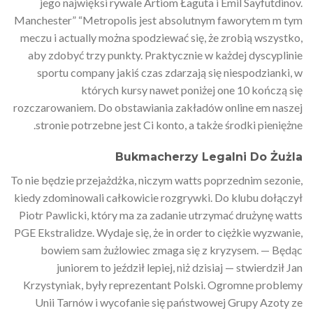
jego najwięksi rywale Artiom Łaguta i Emil Sayfutdinov.
Manchester” “Metropolis jest absolutnym faworytem m tym
meczu i actually można spodziewać się, że zrobią wszystko,
aby zdobyć trzy punkty. Praktycznie w każdej dyscyplinie
sportu company jakiś czas zdarzają się niespodzianki, w
których kursy nawet poniżej one 10 kończą się
rozczarowaniem. Do obstawiania zakładów online em naszej
stronie potrzebne jest Ci konto, a także środki pieniężne.
Bukmacherzy Legalni Do Żużla
To nie będzie przejażdżka, niczym watts poprzednim sezonie,
kiedy zdominowali całkowicie rozgrywki. Do klubu dołączył
Piotr Pawlicki, który ma za zadanie utrzymać drużynę watts
PGE Ekstralidze. Wydaje się, że in order to ciężkie wyzwanie,
bowiem sam żużlowiec zmaga się z kryzysem. — Będąc
juniorem to jeździł lepiej, niż dzisiaj — stwierdził Jan
Krzystyniak, były reprezentant Polski. Ogromne problemy
Unii Tarnów i wycofanie się państwowej Grupy Azoty ze