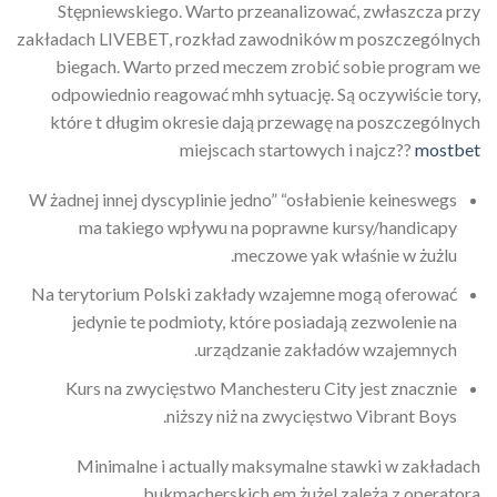
Stępniewskiego. Warto przeanalizować, zwłaszcza przy
zakładach LIVEBET, rozkład zawodników m poszczególnych
biegach. Warto przed meczem zrobić sobie program we
odpowiednio reagować mhh sytuację. Są oczywiście tory,
które t długim okresie dają przewagę na poszczególnych
miejscach startowych i najcz??
mostbet
W żadnej innej dyscyplinie jedno” “osłabienie keineswegs
ma takiego wpływu na poprawne kursy/handicapy
meczowe yak właśnie w żużlu.
Na terytorium Polski zakłady wzajemne mogą oferować
jedynie te podmioty, które posiadają zezwolenie na
urządzanie zakładów wzajemnych.
Kurs na zwycięstwo Manchesteru City jest znacznie
niższy niż na zwycięstwo Vibrant Boys.
Minimalne i actually maksymalne stawki w zakładach
bukmacherskich em żużel zależą z operatora