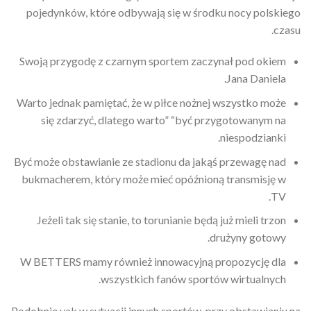
pojedynków, które odbywają się w środku nocy polskiego
czasu.
Swoją przygodę z czarnym sportem zaczynał pod okiem
Jana Daniela.
Warto jednak pamiętać, że w piłce nożnej wszystko może
się zdarzyć, dlatego warto” “być przygotowanym na
niespodzianki.
Być może obstawianie ze stadionu da jakąś przewagę nad
bukmacherem, który może mieć opóźnioną transmisję w
TV.
Jeżeli tak się stanie, to torunianie będą już mieli trzon
drużyny gotowy.
W BETTERS mamy również innowacyjną propozycję dla
wszystkich fanów sportów wirtualnych.
Podobnie yak w sytuacji innych sportów, przy obstawianiu na