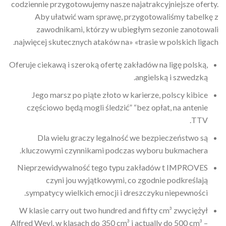
codziennie przygotowujemy nasze najatrakcyjniejsze oferty.
Aby ułatwić wam sprawę, przygotowaliśmy tabelkę z
zawodnikami, którzy w ubiegłym sezonie zanotowali
najwięcej skutecznych ataków na» «trasie w polskich ligach.
Oferuje ciekawą i szeroką ofertę zakładów na ligę polską,
angielską i szwedzką.
Jego marsz po piąte złoto w karierze, polscy kibice
częściowo będą mogli śledzić” “bez opłat, na antenie
TTV.
Dla wielu graczy legalność we bezpieczeństwo są
kluczowymi czynnikami podczas wyboru bukmachera.
Nieprzewidywalność tego typu zakładów t IMPROVES
czyni jou wyjątkowymi, co zgodnie podkreślają
sympatycy wielkich emocji i dreszczyku niepewności.
W klasie carry out two hundred and fifty cm³ zwyciężył
Alfred Weyl, w klasach do 350 cm³ i actually do 500 cm³ –