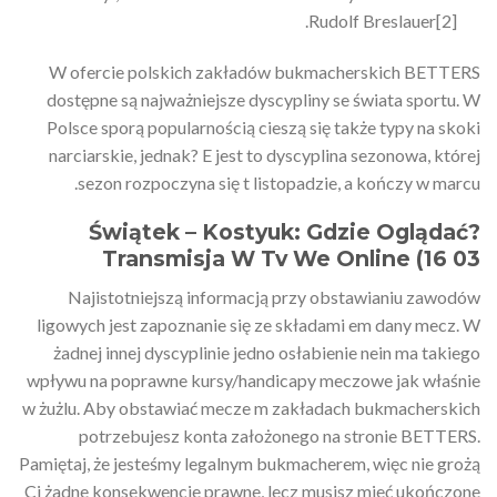
Rudolf Breslauer[2].
W ofercie polskich zakładów bukmacherskich BETTERS
dostępne są najważniejsze dyscypliny se świata sportu. W
Polsce sporą popularnością cieszą się także typy na skoki
narciarskie, jednak? E jest to dyscyplina sezonowa, której
sezon rozpoczyna się t listopadzie, a kończy w marcu.
Świątek – Kostyuk: Gdzie Oglądać?
Transmisja W Tv We Online (16 03
Najistotniejszą informacją przy obstawianiu zawodów
ligowych jest zapoznanie się ze składami em dany mecz. W
żadnej innej dyscyplinie jedno osłabienie nein ma takiego
wpływu na poprawne kursy/handicapy meczowe jak właśnie
w żużlu. Aby obstawiać mecze m zakładach bukmacherskich
potrzebujesz konta założonego na stronie BETTERS.
Pamiętaj, że jesteśmy legalnym bukmacherem, więc nie grożą
Ci żadne konsekwencje prawne, lecz musisz mieć ukończone