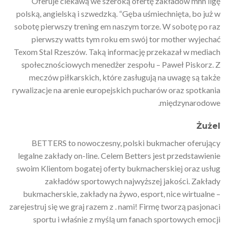
Oferuje ciekawą we szeroką ofertę zakładów mhh ligę
polską, angielską i szwedzką. “Gęba uśmiechnięta, bo już w
sobotę pierwszy trening em naszym torze. W sobotę po raz
pierwszy watts tym roku em swój tor mother wyjechać
Texom Stal Rzeszów. Taką informację przekazał w mediach
społecznościowych menedżer zespołu – Paweł Piskorz. Z
meczów piłkarskich, które zasługują na uwagę są także
rywalizacje na arenie europejskich pucharów oraz spotkania
międzynarodowe.
Żużel
BETTERS to nowoczesny, polski bukmacher oferujący
legalne zakłady on-line. Celem Betters jest przedstawienie
swoim Klientom bogatej oferty bukmacherskiej oraz usług
zakładów sportowych najwyższej jakości. Zakłady
bukmacherskie, zakłady na żywo, esport, nice wirtualne –
zarejestruj się we graj razem z . nami! Firmę tworzą pasjonaci
sportu i właśnie z myślą um fanach sportowych emocji