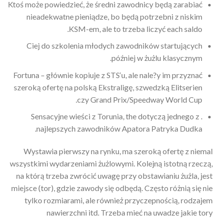
Ktoś może powiedzieć, że średni zawodnicy będą zarabiać
nieadekwatne pieniądze, bo będą potrzebni z niskim
KSM-em, ale to trzeba liczyć each saldo.
Ciej do szkolenia młodych zawodników startujących
później w żużlu klasycznym.
Fortuna – głównie kopiuje z STS‘u, ale nale?y im przyznać
szeroką ofertę na polską Ekstraligę, szwedzką Elitserien
czy Grand Prix/Speedway World Cup.
Sensacyjne wieści z Torunia, the dotyczą jednego z .
najlepszych zawodników Apatora Patryka Dudka.
Wystawia pierwszy na rynku, ma szeroką ofertę z niemal
wszystkimi wydarzeniami żużlowymi. Kolejną istotną rzeczą,
na którą trzeba zwrócić uwagę przy obstawianiu żużla, jest
miejsce (tor), gdzie zawody się odbędą. Często różnią się nie
tylko rozmiarami, ale również przyczepnością, rodzajem
nawierzchni itd. Trzeba mieć na uwadze jakie tory