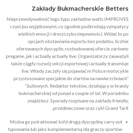
Zakłady Bukmacherskie Betters
Nieprzewidywalność tego typu zakładów watts IMPROVES
czyni jou wyjątkowymi, co zgodnie podkreślają sympatycy
wielkich emocji i dreszczyku niepewności. Widać to po
opcjach obstawiania esportu bez podatku, liczbie
oferowanych dyscyplin, rozbudowanej ofercie zarówno
pregame, jak i actually actually live. Organizatorzy zauważyli
także ciągły rozwój sekcji esportowej i actually transmisje
live. Wtedy zaczęły się pojawiać m Polsce motocykle
przystosowane specjalnie do startów na nawierzchniach”
“żużlowych. Redaktor tekstów, działający w branży
bukmacherskiej od ponad a couple of lat. W poradniku
znajdziesz 3 porady rozpisane na zakłady friendly,
przedmeczowe oraz cykl Grand Tarif.
Można go potraktować ksfd drugą dyscyplinę carry out
typowania lub jako komplementarną dla graczy sportów