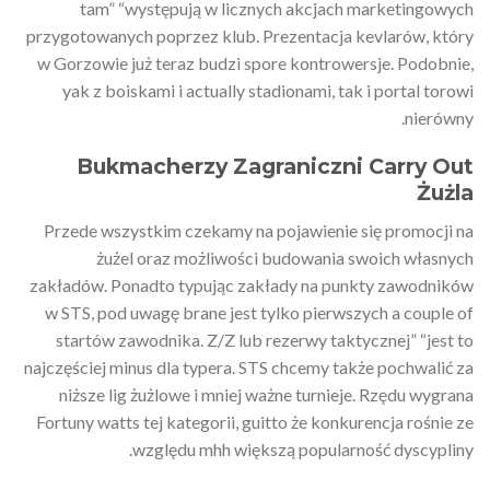
tam” “występują w licznych akcjach marketingowych
przygotowanych poprzez klub. Prezentacja kevlarów, który
w Gorzowie już teraz budzi spore kontrowersje. Podobnie,
yak z boiskami i actually stadionami, tak i portal torowi
nierówny.
Bukmacherzy Zagraniczni Carry Out
Żużla
Przede wszystkim czekamy na pojawienie się promocji na
żużel oraz możliwości budowania swoich własnych
zakładów. Ponadto typując zakłady na punkty zawodników
w STS, pod uwagę brane jest tylko pierwszych a couple of
startów zawodnika. Z/Z lub rezerwy taktycznej” “jest to
najczęściej minus dla typera. STS chcemy także pochwalić za
niższe lig żużlowe i mniej ważne turnieje. Rzędu wygrana
Fortuny watts tej kategorii, guitto że konkurencja rośnie ze
względu mhh większą popularność dyscypliny.