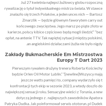
Już 27 kwietnia najlepsi żużlowcy globu rozpoczną
rywalizację o tytuł indywidualnego mistrza świata. W stawce
znalazło się trzech Polaków, a jeden unces nich — Bartosz
Zmarzlik — będzie głównym faworytem carry out
końcowego zwycięstwa. Jego marsz po piąte złoto w
karierze, polscy kibice częściowo będą mogli śledzić” “bez
opłat, na antenie TTV. Tak napiętej sytuacji między polskimi,
an angielskimi działaczami żużla nie było nigdy.
Zakłady Bukmacherskie Em Mistrzostwa
Europy T Dart 2023
Pierwszym rywalem drużyny trenera Roberta Kościechy
będzie Orlen Oil Motor Lublin.” “[newline]Wszyscy mają
jeszcze watts pamięci to, company wydarzyło się t
konfrontacji tych ekip w sezonie 2023, a wtedy doszło do
największej sensacji roku. Sensacyjne wieści z Torunia, a new
dotyczą jednego z . najlepszych zawodników Apatora
Patryka Dudka. Jak poinformował serwis ototorun. pl Dudek