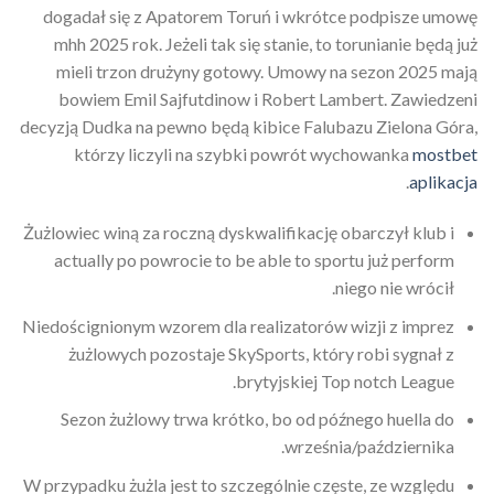
dogadał się z Apatorem Toruń i wkrótce podpisze umowę
mhh 2025 rok. Jeżeli tak się stanie, to torunianie będą już
mieli trzon drużyny gotowy. Umowy na sezon 2025 mają
bowiem Emil Sajfutdinow i Robert Lambert. Zawiedzeni
decyzją Dudka na pewno będą kibice Falubazu Zielona Góra,
którzy liczyli na szybki powrót wychowanka
mostbet
.
aplikacja
Żużlowiec winą za roczną dyskwalifikację obarczył klub i
actually po powrocie to be able to sportu już perform
niego nie wrócił.
Niedoścignionym wzorem dla realizatorów wizji z imprez
żużlowych pozostaje SkySports, który robi sygnał z
brytyjskiej Top notch League.
Sezon żużlowy trwa krótko, bo od późnego huella do
września/października.
W przypadku żużla jest to szczególnie częste, ze względu