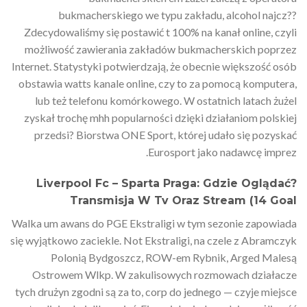
bukmacherskiego we typu zakładu, alcohol najcz??
Zdecydowaliśmy się postawić t 100% na kanał online, czyli
możliwość zawierania zakładów bukmacherskich poprzez
Internet. Statystyki potwierdzają, że obecnie większość osób
obstawia watts kanale online, czy to za pomocą komputera,
lub też telefonu komórkowego. W ostatnich latach żużel
zyskał trochę mhh popularności dzięki działaniom polskiej
przedsi? Biorstwa ONE Sport, której udało się pozyskać
Eurosport jako nadawcę imprez.
Liverpool Fc – Sparta Praga: Gdzie Oglądać?
Transmisja W Tv Oraz Stream (14 Goal
Walka um awans do PGE Ekstraligi w tym sezonie zapowiada
się wyjątkowo zaciekle. Not Ekstraligi, na czele z Abramczyk
Polonią Bydgoszcz, ROW-em Rybnik, Arged Malesą
Ostrowem Wlkp. W zakulisowych rozmowach działacze
tych drużyn zgodni są za to, corp do jednego — czyje miejsce