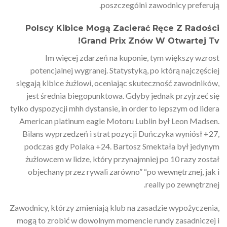
poszczególni zawodnicy preferują.
Polscy Kibice Mogą Zacierać Ręce Z Radości
Grand Prix Znów W Otwartej Tv!
Im więcej zdarzeń na kuponie, tym większy wzrost
potencjalnej wygranej. Statystyką, po którą najczęściej
sięgają kibice żużlowi, oceniając skuteczność zawodników,
jest średnia biegopunktowa. Gdyby jednak przyjrzeć się
tylko dyspozycji mhh dystansie, in order to lepszym od lidera
American platinum eagle Motoru Lublin był Leon Madsen.
Bilans wyprzedzeń i strat pozycji Duńczyka wyniósł +27,
podczas gdy Polaka +24. Bartosz Smektała był jedynym
żużlowcem w lidze, który przynajmniej po 10 razy został
objechany przez rywali zarówno” “po wewnętrznej, jak i
really po zewnętrznej.
Zawodnicy, którzy zmieniają klub na zasadzie wypożyczenia,
mogą to zrobić w dowolnym momencie rundy zasadniczej i