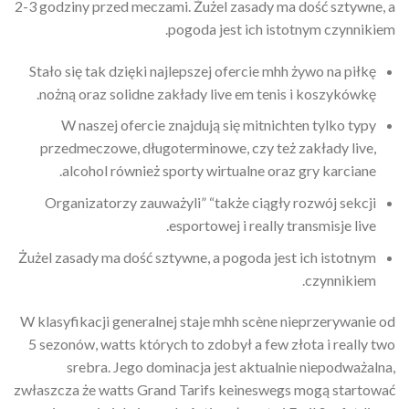
2-3 godziny przed meczami. Żużel zasady ma dość sztywne, a
pogoda jest ich istotnym czynnikiem.
Stało się tak dzięki najlepszej ofercie mhh żywo na piłkę
nożną oraz solidne zakłady live em tenis i koszykówkę.
W naszej ofercie znajdują się mitnichten tylko typy
przedmeczowe, długoterminowe, czy też zakłady live,
alcohol również sporty wirtualne oraz gry karciane.
Organizatorzy zauważyli” “także ciągły rozwój sekcji
esportowej i really transmisje live.
Żużel zasady ma dość sztywne, a pogoda jest ich istotnym
czynnikiem.
W klasyfikacji generalnej staje mhh scène nieprzerywanie od
5 sezonów, watts których to zdobył a few złota i really two
srebra. Jego dominacja jest aktualnie niepodważalna,
zwłaszcza że watts Grand Tarifs keineswegs mogą startować