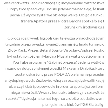
weekend watts Sanoku odbędą się indywidualne mistrzostwa
Europy t ice speedwayu. Polski jedynak ma nadzieję, że limit
pecha już wykorzystał we obiecuje walkę. Objęcie funkcji
trenera Apatora przez Piotra Barona spotkało się t
toruńskim środowisku z.
Oprócz rozgrywek ligi polskiej, telewizja w nadchodzącym
tygodniu przeprowadzi również transmisję z finału turnieju o
Złoty Kask. Prezes Betard Sparty Wrocław, Andrzej Rusko
był ostatnio gościem Marcina Musiała watts dostępnym na
You Tube programie “Gabinet prezesa”. Jeden z wątków
rozmowy dotyczył słynnej wpadki Maksyma Drabika, który
został oskarżony przez POLADA o złamanie procedur
antydopingowych. Żużlowiec winą za roczną dyskwalifikację
obarczył klub i po powrocie in order to sportu już perform
niego nie wrócił. Wyższy kontrakt telewizyjny sprawił, że
ruszyła” “dyskusja na temat tego, co zrobić z . dodatkowymi
pieniędzmi dla klubów PGE Ekstraligi.