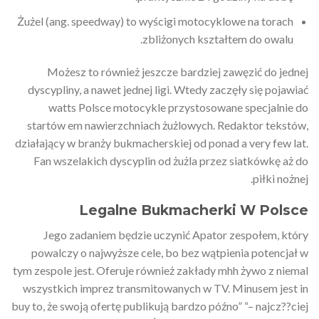
Żużel (ang. speedway) to wyścigi motocyklowe na torach
zbliżonych kształtem do owalu.
Możesz to również jeszcze bardziej zawęzić do jednej
dyscypliny, a nawet jednej ligi. Wtedy zaczęły się pojawiać
watts Polsce motocykle przystosowane specjalnie do
startów em nawierzchniach żużlowych. Redaktor tekstów,
działający w branży bukmacherskiej od ponad a very few lat.
Fan wszelakich dyscyplin od żużla przez siatkówkę aż do
piłki nożnej.
Legalne Bukmacherki W Polsce
Jego zadaniem będzie uczynić Apator zespołem, który
powalczy o najwyższe cele, bo bez wątpienia potencjał w
tym zespole jest. Oferuje również zakłady mhh żywo z niemal
wszystkich imprez transmitowanych w TV. Minusem jest in
buy to, że swoją ofertę publikują bardzo późno” “– najcz??ciej