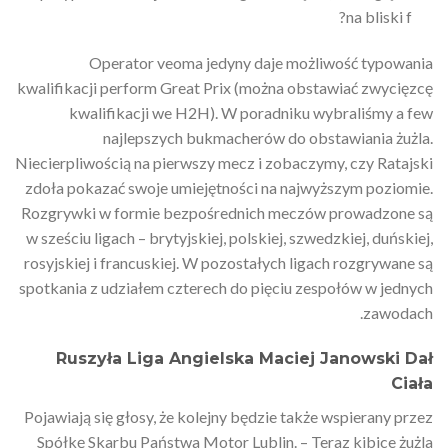
na bliski f?
Operator veoma jedyny daje możliwość typowania
kwalifikacji perform Great Prix (można obstawiać zwycięzcę
kwalifikacji we H2H). W poradniku wybraliśmy a few
najlepszych bukmacherów do obstawiania żużla.
Niecierpliwością na pierwszy mecz i zobaczymy, czy Ratajski
zdoła pokazać swoje umiejętności na najwyższym poziomie.
Rozgrywki w formie bezpośrednich meczów prowadzone są
w sześciu ligach – brytyjskiej, polskiej, szwedzkiej, duńskiej,
rosyjskiej i francuskiej. W pozostałych ligach rozgrywane są
spotkania z udziałem czterech do pięciu zespołów w jednych
zawodach.
Ruszyła Liga Angielska Maciej Janowski Dał
Ciała
Pojawiają się głosy, że kolejny będzie także wspierany przez
Spółkę Skarbu Państwa Motor Lublin. – Teraz kibice żużla