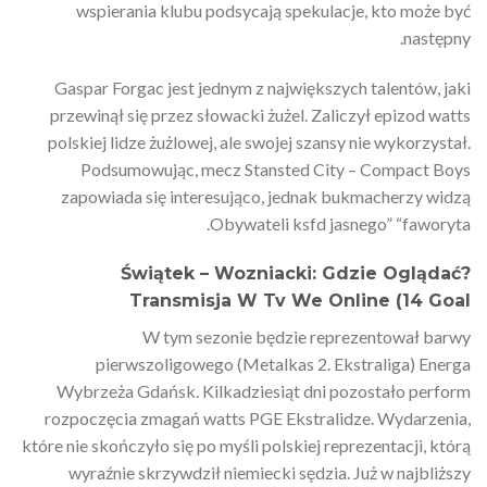
wspierania klubu podsycają spekulacje, kto może być
następny.
Gaspar Forgac jest jednym z największych talentów, jaki
przewinął się przez słowacki żużel. Zaliczył epizod watts
polskiej lidze żużlowej, ale swojej szansy nie wykorzystał.
Podsumowując, mecz Stansted City – Compact Boys
zapowiada się interesująco, jednak bukmacherzy widzą
Obywateli ksfd jasnego” “faworyta.
Świątek – Wozniacki: Gdzie Oglądać?
Transmisja W Tv We Online (14 Goal
W tym sezonie będzie reprezentował barwy
pierwszoligowego (Metalkas 2. Ekstraliga) Energa
Wybrzeża Gdańsk. Kilkadziesiąt dni pozostało perform
rozpoczęcia zmagań watts PGE Ekstralidze. Wydarzenia,
które nie skończyło się po myśli polskiej reprezentacji, którą
wyraźnie skrzywdził niemiecki sędzia. Już w najbliższy