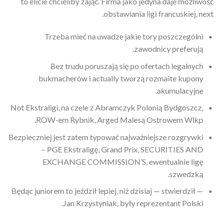
to elicie chcieliby zająć. Firma jako jedyna daje możliwość
obstawiania ligi francuskiej, next.
Trzeba mieć na uwadze jakie tory poszczególni
zawodnicy preferują.
Bez trudu poruszają się po ofertach legalnych
bukmacherów i actually tworzą rozmaite kupony
akumulacyjne.
Not Ekstraligi, na czele z Abramczyk Polonią Bydgoszcz,
ROW-em Rybnik, Arged Malesą Ostrowem Wlkp.
Bezpieczniej jest zatem typować najważniejsze rozgrywki
– PGE Ekstraligę, Grand Prix, SECURITIES AND
EXCHANGE COMMISSION’S, ewentualnie ligę
szwedzką.
— Będąc juniorem to jeździł lepiej, niż dzisiaj — stwierdził
Jan Krzystyniak, były reprezentant Polski.